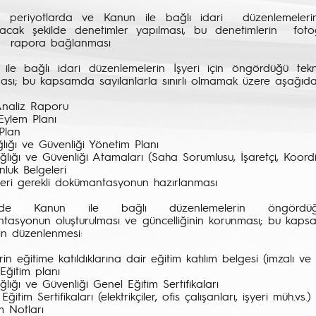
i periyotlarda ve Kanun ile bağlı idari düzenlemelerin i
cak şekilde denetimler yapılması, bu denetimlerin fotoğr
a rapora bağlanması
ile bağlı idari düzenlemelerin İşyeri için öngördüğü tekn
sı; bu kapsamda sayılanlarla sınırlı olmamak üzere aşağıdak
Analiz Raporu
 Eylem Planı
 Plan
ğlığı ve Güvenliği Yönetim Planı
ağlığı ve Güvenliği Atamaları (Saha Sorumlusu, İşaretçi, Koord
nluk Belgeleri
zeri gerekli dokümantasyonun hazırlanması
inde Kanun ile bağlı düzenlemelerin öngördüğü 
tasyonun oluşturulması ve güncelliğinin korunması; bu kapsa
in düzenlenmesi:
erin eğitime katıldıklarına dair eğitim katılım belgesi (imzalı ve 
k Eğitim planı
ağlığı ve Güvenliği Genel Eğitim Sertifikaları
Eğitim Sertifikaları (elektrikçiler, ofis çalışanları, işyeri müh.vs.)
im Notları