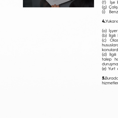
(f) İşe 
(g) Çalı
(i) Benz
4.
Yukarı
(a) İşye
(b) İlgi
(c) Ola
hususlar
konular
(d) İlgi
talep h
duruşma
(e) Yurt
5.
Burada
hizmetler