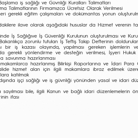
Başlama iş sağlığı ve Güvnliği Kuralları Talimatları
şma Talimatlarının Firmamızca Ücretsiz Olarak Verilmesi
eri gerekli eğitim çalışmaları ve dokümantas yonun oluşturul
dakilere ilave olarak aşağıdaki hususlar da Hizmet verenin t
rinde İş Sağlığıve İş Güvenliği Kurulunun oluşturulması ve Kuru
li Bakanlıkça zorunlu tutulan İş Teftiş Takip Defterinin dolduru
sı bir iş kazası olayında, yapılması gereken işlemlerin v
da gerekli yönlendirme ve desteğin verilmesi, İşyeri Hukuk M
da savunma hazırlanması
li makamlarca hazırlanmış Bilirkişi Raporlarına ve İdari Para
alide hizmet alan için ilgili makamlara ibraz edilmek üzere
lara katılmak
 dışında işçi sağlığı ve iş güvnliği yönünden yasal ve idari d
 sayılması bile, ilgili Kanun ve bağlı idari düzenlemelerin ön
inin ifası