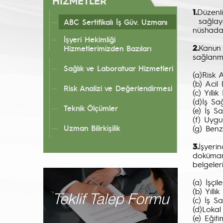
HİZMETLER
1.
Düzenl
sağlaya
ABC Sertifikalı İş Güv. Uzmanı
nüshad
İşyeri Hekimliği
2.
Kanun 
Hizmetlerimizden Bazıları
sağlanma
Sağlık ve Laboratuar Hizmetleri
(a)Risk 
(b) Acil
Risk Analizi ve Değerlendirmesi
(c) Yıllık
(d)İş Sa
Teknik Ölçümler
(e) İş S
(f) Uygu
Uzman Bilirkişilik
(g) Ben
3.
İşyer
doküman
belgeler
(a) İşçil
(b) Yıllı
Teklif Talep Formu
(c) İş S
(d)Lokal 
(e) Eğit